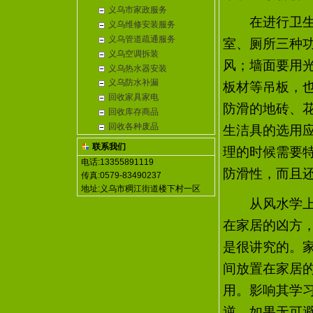
义乌市家政服务
在进行卫生间
义乌维修安装服务
义乌管道疏通服务
室、厕所三种
义乌空调拆装
风；墙面要用
义乌热水器安装
义乌防水补漏
板材等吊板，
回收家具家电
防滑的地砖、
回收库存商品
回收各种废品
生洁具的选用
联系我们
理的时候需要
电话:13355891119
防滑性，而且
传真:0579-83490237
地址:义乌市稠江街道楼下村一区
从风水学上讲
在家居的凶方
是很讲究的。
间放置在家居
用。影响其学
逆。如果无可避