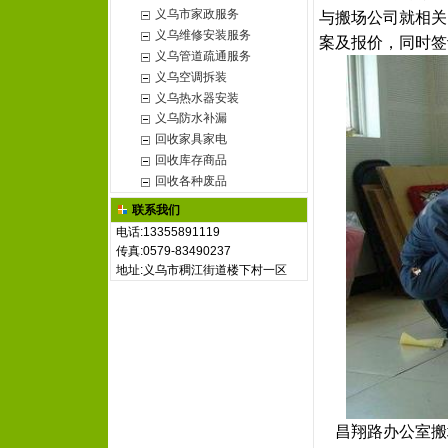
义乌市家政服务
与搬场公司就相关
义乌维修安装服务
案及报价，同时签
义乌管道疏通服务
义乌空调拆装
义乌热水器安装
义乌防水补漏
回收家具家电
回收库存商品
回收各种废品
联系我们
电话:13355891119
传真:0579-83490237
地址:义乌市稠江街道楼下村一区
昌翔路办公室搬