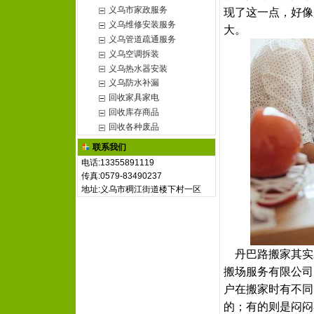
义乌市家政服务
现了这一点，好像
义乌维修安装服务
大。
义乌管道疏通服务
义乌空调拆装
义乌热水器安装
义乌防水补漏
回收家具家电
回收库存商品
回收各种废品
联系我们
电话:13355891119
传真:0579-83490237
地址:义乌市稠江街道楼下村一区
丹巴路搬家其实
搬场服务有限公司
户在搬家时有不同
的；有的则是闷闷