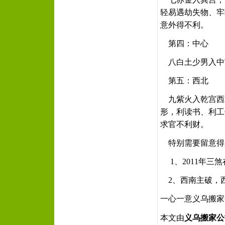
七赤金入巽宫，
轻易遇劫失物、牢
意外得不利。
第四：中心
八白土少男入中
第五：西北
九紫火入乾宫西
形，利读书、利工
求官不利财。
特别需要留意得
1、2011年三
2、西南主破，
一心一意
义乌搬家
本文由
义乌搬家公