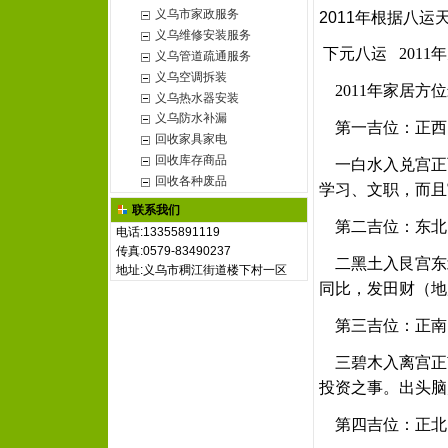
义乌市家政服务
2011年根据八
义乌维修安装服务
下元八运 2011
义乌管道疏通服务
义乌空调拆装
2011年家居方
义乌热水器安装
义乌防水补漏
第一吉位：正西
回收家具家电
回收库存商品
一白水入兑宫正
回收各种废品
学习、文职，而且
联系我们
第二吉位：东北
电话:13355891119
传真:0579-83490237
二黑土入艮宫东
地址:义乌市稠江街道楼下村一区
同比，发田财（地
第三吉位：正南
三碧木入离宫正
投资之事。出头脑
第四吉位：正北