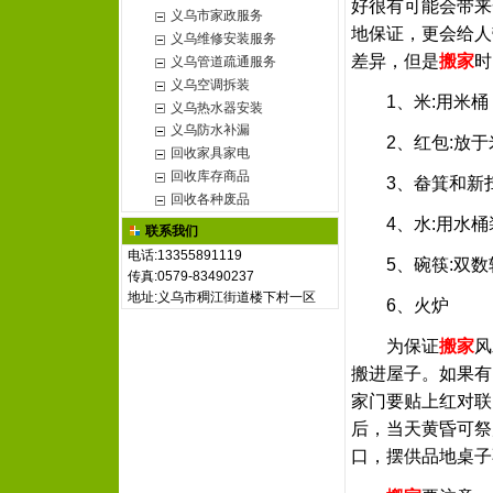
好很有可能会带来
义乌市家政服务
地保证，更会给人
义乌维修安装服务
差异，但是
搬家
时
义乌管道疏通服务
义乌空调拆装
1、米:用米桶
义乌热水器安装
义乌防水补漏
2、红包:放于
回收家具家电
回收库存商品
3、畚箕和新扫
回收各种废品
4、水:用水桶
联系我们
电话:13355891119
5、碗筷:双数
传真:0579-83490237
地址:义乌市稠江街道楼下村一区
6、火炉
为保证
搬家
风
搬进屋子。如果有
家门要贴上红对联
后，当天黄昏可祭
口，摆供品地桌子