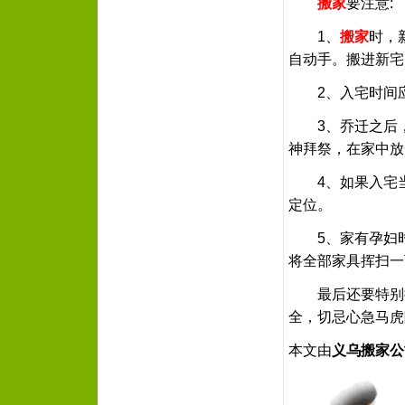
搬家
要注意:
1、
搬家
时，
自动手。搬进新宅
2、入宅时间应
3、乔迁之后，
神拜祭，在家中放
4、如果入宅当
定位。
5、家有孕妇时
将全部家具挥扫一
最后还要特别
全，切忌心急马虎
本文由
义乌搬家公