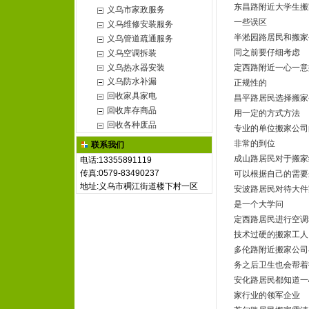
东昌路附近大学生搬
义乌市家政服务
一些误区
义乌维修安装服务
半淞园路居民和搬家
义乌管道疏通服务
同之前要仔细考虑
义乌空调拆装
义乌热水器安装
定西路附近一心一意
义乌防水补漏
正规性的
回收家具家电
昌平路居民选择搬家
回收库存商品
用一定的方式方法
回收各种废品
专业的单位搬家公司
非常的到位
联系我们
成山路居民对于搬家
电话:13355891119
传真:0579-83490237
可以根据自己的需要
地址:义乌市稠江街道楼下村一区
安波路居民对待大件
是一个大学问
定西路居民进行空调
技术过硬的搬家工人
多伦路附近搬家公司
务之后卫生也会帮着
安化路居民都知道一
家行业的领军企业