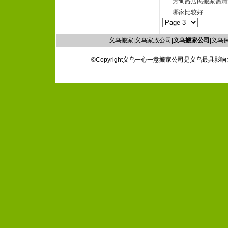
芳甸路居民搬家需清
哪家比较好
义乌搬家|义乌家政公司|
义乌搬家公司
|义乌保
©Copyright义乌一心一意搬家公司是义乌最具影