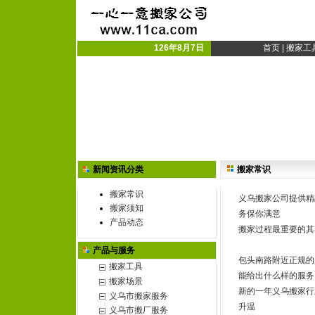
义乌搬家公司|义乌市搬
义乌搬厂|搬家搬厂
126年8月7日
首页
|
搬家工
新闻资讯分类
搬家常识
搬家常识
义乌搬家公司提供精
搬家须知
务保你满意
产品动态
搬家过程最重要的其
产品与服务
包头南路附近正规的
搬家工具
能给出什么样的服务
搬家场景
新的一年义乌搬家行
义乌市搬家服务
升温
义乌市搬厂服务