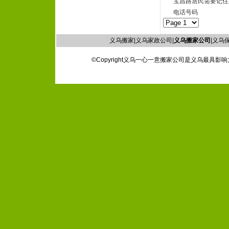
宝昌路居民需要记住
电话号码
义乌搬家|义乌家政公司|
义乌搬家公司
|义乌保
©Copyright义乌一心一意搬家公司是义乌最具影