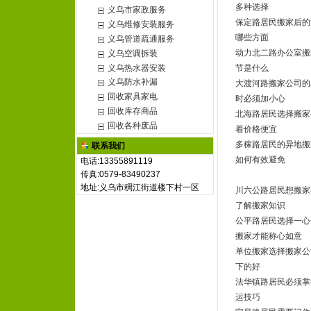
多种选择
义乌市家政服务
保定路居民搬家后的
义乌维修安装服务
哪些方面
义乌管道疏通服务
动力北二路办公室搬
义乌空调拆装
义乌热水器安装
节是什么
义乌防水补漏
大渡河路搬家公司的
回收家具家电
时必须加小心
回收库存商品
北海路居民选择搬家
回收各种废品
着价格便宜
多稼路居民的异地搬
联系我们
如何有效避免
电话:13355891119
传真:0579-83490237
地址:义乌市稠江街道楼下村一区
川六公路居民想搬家
了解搬家知识
公平路居民选择一心
搬家才能称心如意
单位搬家选择搬家公
下的好
法华镇路居民必须掌
运技巧