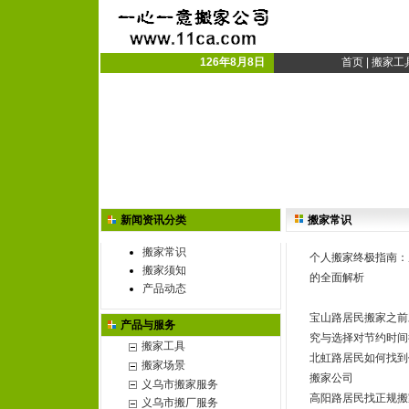
义乌搬家公司|义乌市搬
义乌搬厂|搬家搬厂
126年8月8日
首页
|
搬家工
新闻资讯分类
搬家常识
搬家常识
个人搬家终极指南：
搬家须知
的全面解析
产品动态
宝山路居民搬家之前
产品与服务
究与选择对节约时间
搬家工具
北虹路居民如何找到
搬家场景
搬家公司
义乌市搬家服务
高阳路居民找正规搬
义乌市搬厂服务